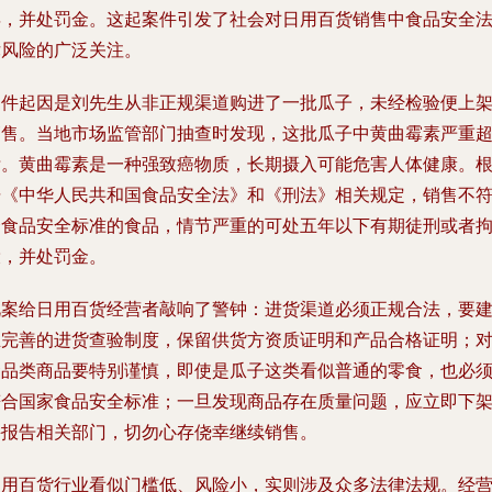
年，并处罚金。这起案件引发了社会对日用百货销售中食品安全
律风险的广泛关注。
案件起因是刘先生从非正规渠道购进了一批瓜子，未经检验便上
销售。当地市场监管部门抽查时发现，这批瓜子中黄曲霉素严重
标。黄曲霉素是一种强致癌物质，长期摄入可能危害人体健康。
据《中华人民共和国食品安全法》和《刑法》相关规定，销售不
合食品安全标准的食品，情节严重的可处五年以下有期徒刑或者
役，并处罚金。
此案给日用百货经营者敲响了警钟：进货渠道必须正规合法，要
立完善的进货查验制度，保留供货方资质证明和产品合格证明；
食品类商品要特别谨慎，即使是瓜子这类看似普通的零食，也必
符合国家食品安全标准；一旦发现商品存在质量问题，应立即下
并报告相关部门，切勿心存侥幸继续销售。
日用百货行业看似门槛低、风险小，实则涉及众多法律法规。经