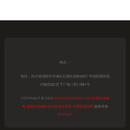
电话：-
地址：四川省绵阳市涪城区石塘街道毅锦街1号绵阳西部现
代物流城2区下27栋-1层24幢4号
COPYRIGHT © 2026
WWW.DONGBWA.COM
日用百货销
售
绵阳市涪城区杰伦百货经营部
日用百货销售
版权所有
SITEMAP