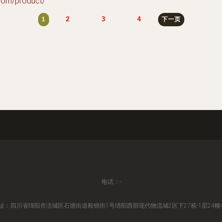
m/product/
2
3
4
1
下一页
电话：-
址：四川省绵阳市涪城区石塘街道毅锦街1号绵阳西部现代物流城2区下27栋-1层24幢