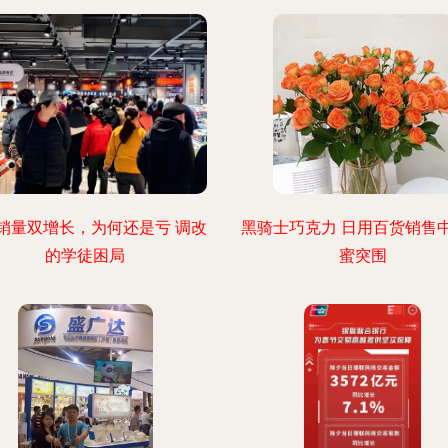
销量双增长，为何还是亏 调改
黑骑士巧克力 日用百货销售
的学徒困局
蜜突围