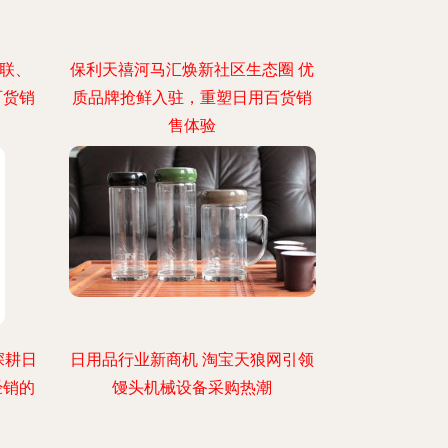
网联、
保利天禧河马汇焕新社区生态圈 优
百货销
质品牌抢鲜入驻，重塑日用百货销
售体验
深耕日
日用品行业新商机 淘宝天狼网引领
经销的
馒头机械设备采购热潮