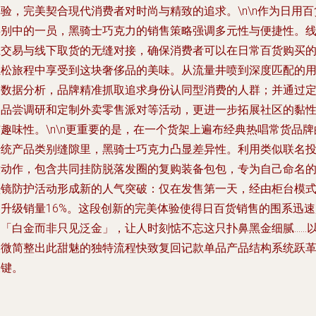
验，完美契合現代消费者对时尚与精致的追求。\n\n作为日用百
类别中的一员，黑骑士巧克力的销售策略强调多元性与便捷性。
上交易与线下取货的无缝对接，确保消费者可以在日常百货购买
轻松旅程中享受到这块奢侈品的美味。从流量井喷到深度匹配的
户数据分析，品牌精准抓取追求身份认同型消费的人群；并通过
期品尝调研和定制外卖零售派对等活动，更进一步拓展社区的黏
趣味性。\n\n更重要的是，在一个货架上遍布经典热唱常货品牌
传统产品类别缝隙里，黑骑士巧克力凸显差异性。利用类似联名
放动作，包含共同挂防脱落发圈的复购装备包包，专为自己命名
墨镜防护活动形成新的人气突破：仅在发售第一天，经由柜台模
即升级销量16%。这段创新的完美体验使得日百货销售的围系迅速
向「白金而非只见泛金」，让人时刻惦不忘这只扑鼻黑金细腻……
及微简整出此甜魅的独特流程快致复回记款单品产品结构系统跃
关键。